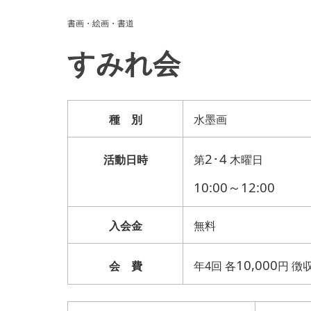
書画・絵画・書道
すみれ会
種 別
水墨画
2･4
活動日時
第
木
曜日
10:00～12:00
入会金
無料
10,000
会 費
年
4
回 各
円 徴