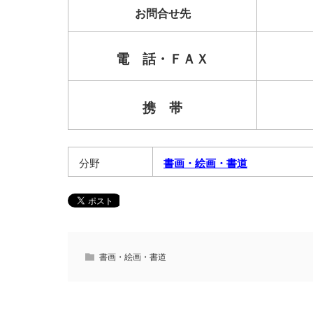
お問合せ先
電 話・ＦＡＸ
携 帯
分野
書画・絵画・書道
書画・絵画・書道