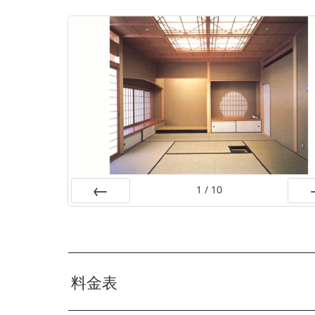
1
/
10
前の画像へ
次の
料金表