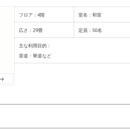
フロア：4階
室名：和室
広さ：29畳
定員：50名
主な利用目的：
茶道・華道など
画像へ