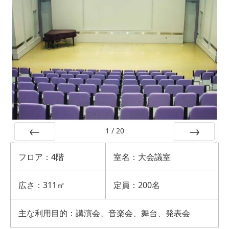
1
/
20
前へ
次へ
フロア：4階
室名：大会議室
広さ：311㎡
定員：200名
主な利用目的：講演会、音楽会、舞台、発表会