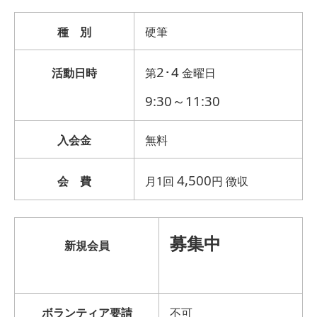
種 別
硬筆
2･4
活動日時
第
金
曜日
9:30～11:30
入会金
無料
4,500
会 費
月
1
回
円 徴収
募集中
新規会員
ボランティア要請
不可